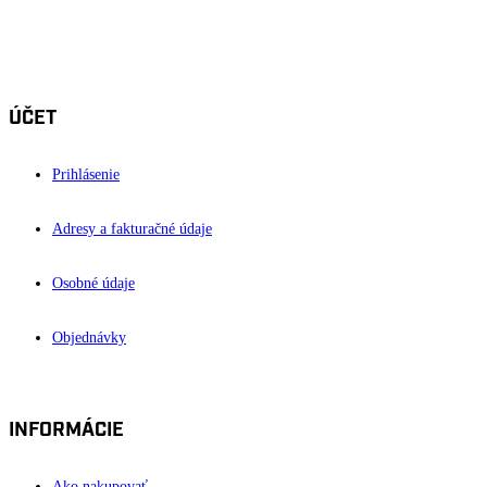
OFICIÁLNY
FANSHOP HC '05 BANSKÁ BYSTRICA
ÚČET
Prihlásenie
Adresy a fakturačné údaje
Osobné údaje
Objednávky
INFORMÁCIE
Ako nakupovať