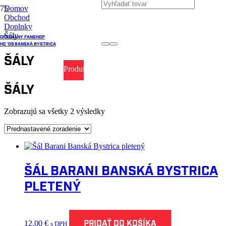
Domov
Obchod
Doplnky
Šály
OFICIÁLNY FANSHOP
HC '05 BANSKÁ BYSTRICA
ŠÁLY
Produkt
ŠÁLY
Produkt
bol
Zobrazujú sa všetky 2 výsledky
pridaný
do
košíka.
ŠÁL BARANI BANSKÁ BYSTRICA
PLETENÝ
PRIDAŤ DO KOŠÍKA
12,00
€
s DPH