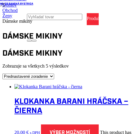
HC '05 BANSKÁ BYSTRICA
Domov
Obchod
Ženy
Produkt
Dámske mikiny
Produkt
DÁMSKE MIKINY
bol
DÁMSKE MIKINY
pridaný
do
Zobrazuje sa všetkych 5 výsledkov
košíka.
KLOKANKA BARANI HRÁČSKA –
ČIERNA
VÝBER MOŽNOSTÍ
20,00
€
This product has
s DPH