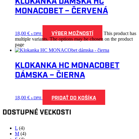
KLOKANKA DÁMSKA HC
MONACOBET – ČERVENÁ
VÝBER MOŽNOSTÍ
18,00
€
This product has
s DPH
multiple variants. The options may be chosen on the product
page
KLOKANKA HC MONACOBET
DÁMSKA – ČIERNA
PRIDAŤ DO KOŠÍKA
18,00
€
s DPH
DOSTUPNÉ VEĽKOSTI
L
(4)
M
(4)