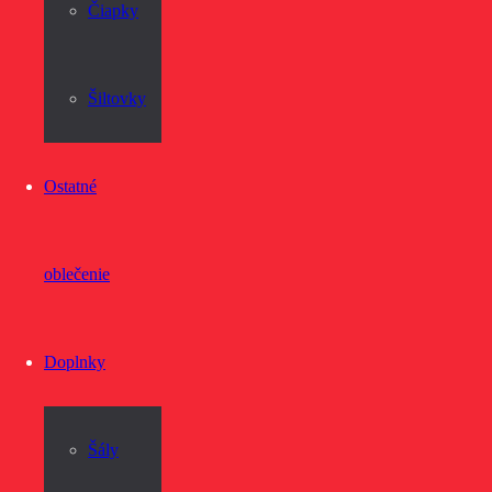
Čiapky
Šiltovky
Ostatné
oblečenie
Doplnky
Šály