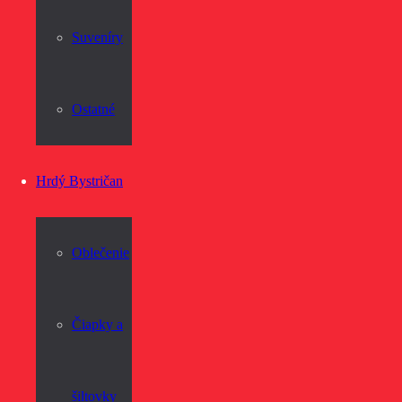
Suveníry
Ostatné
Hrdý Bystričan
Oblečenie
Čiapky a
šiltovky