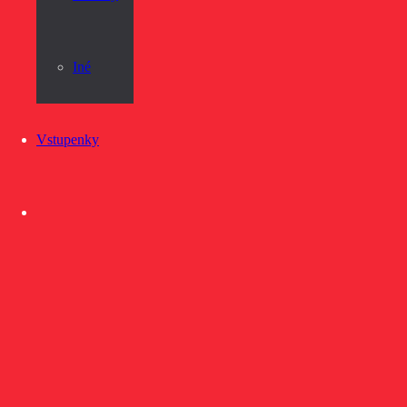
Iné
Vstupenky
KLOKANKA HC MONACOBET DETSKÁ – ČERVENÁ
15,00
€
s DPH