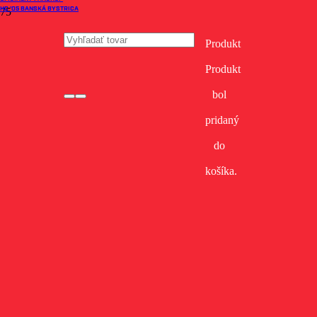
HC '05 BANSKÁ BYSTRICA
Domov
Obchod
Ženy
Produkt
Dámske mikiny
Klokanka dámska HC MONACObet – červená
Produkt
KLOKANKA DÁMSKA HC
bol
MONACOBET – ČERVENÁ
pridaný
do
košíka.